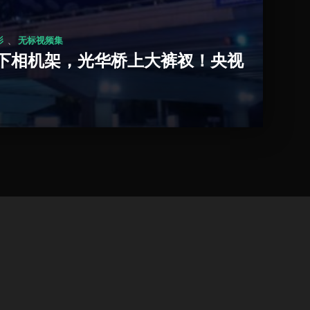
、
影
无标视频集
桥下相机架，光华桥上大裤衩！央视