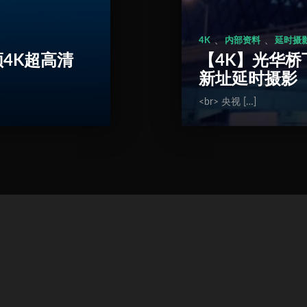
、
、
4K
内部资料
延时摄
频4K超高清
【4K】光华
新址延时摄影
<br> 央视 […]