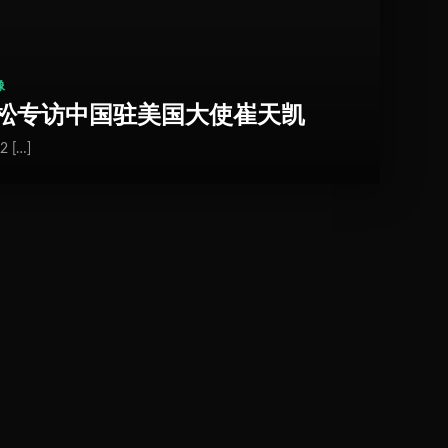
像
岩松专访中国驻美国大使崔天凯
[…]