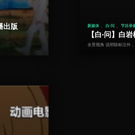
播出版
、
、
新媒体
白·问
节目录
【白·问】白
全景视角 说明除标注外，2 